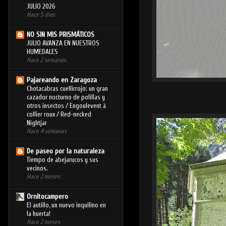
JULIO 2026
Hace 5 días
NO SIN MIS PRISMÁTICOS
JULIO AVANZA EN NUESTROS
HUMEDALES
Hace 2 semanas
Pajareando en Zaragoza
Chotacabras cuellirrojo: un gran
cazador nocturno de polillas y
otros insectos / Engoulevent à
collier roux / Red-necked
Nightjar
Hace 4 semanas
De paseo por la naturaleza
Tiempo de abejarucos y sus
vecinos.
Hace 2 meses
Ornitocampero
El autillo, un nuevo inquilino en
la huerta!
Hace 2 meses