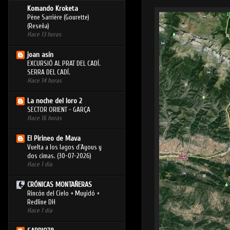
Komando Kroketa
Pène Sarrière (Gourette)
(Reseña)
Hace 13 horas
joan asín
EXCURSIÓ AL PRAT DEL CADÍ.
SERRA DEL CADÍ.
Hace 14 horas
La noche del loro 2
SECTOR ORIENT - GARÇA
Hace 16 horas
El Pirineo de Mava
Vuelta a los lagos d´Ayous y
dos cimas. (30-07-2026)
Hace 1 día
CRÓNICAS MONTAÑERAS
Rincón del Cielo + Muyidó +
Redline DH
Hace 1 día