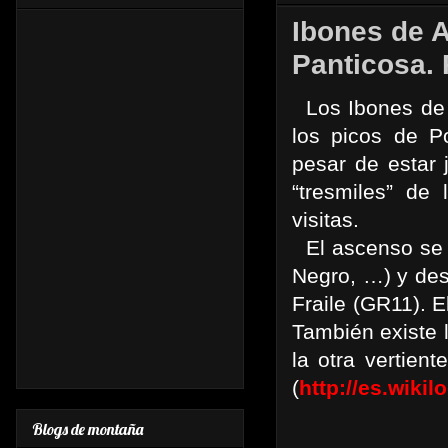
Ibones de A
Panticosa. 
Los Ibones de A
los picos de P
pesar de estar 
“tresmiles” de 
visitas.
El ascenso se h
Negro, …) y des
Fraile (GR11). E
También existe 
la otra vertien
(
http://es.wiki
Blogs de montaña