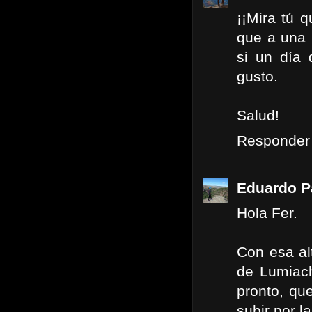
¡¡Mira tú 
que a una 
si un día
gusto.
Salud!
Responder
Eduardo P
Hola Fer.
Con esa alt
de Lumiach
pronto, qu
subir por l