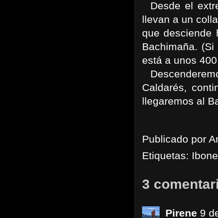
Desde el extre
llevan a un coll
que desciende h
Bachimaña. (Si 
está a unos 400
Descenderemos l
Caldarés, conti
llegaremos al B
Publicado por
A
Etiquetas:
Ibone
3 comentar
Pirene
9 d