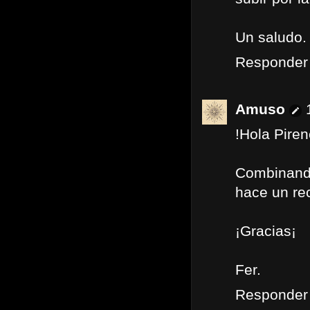
Un saludo.
Responder
Amuso
!Hola Pire
Combinando
hace un re
¡Gracias¡
Fer.
Responder