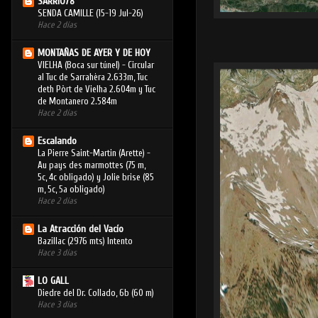
SARRIO78
SENDA CAMILLE (15-19 Jul-26)
Hace 2 días
MONTAÑAS DE AYER Y DE HOY
VIELHA (Boca sur túnel) - Circular
al Tuc de Sarrahèra 2.633m, Tuc
deth Pòrt de Vielha 2.604m y Tuc
de Montanero 2.584m
Hace 2 días
Escalando
La Pierre Saint-Martin (Arette) -
Au pays des marmottes (75 m,
5c, 4c obligado) y Jolie brise (85
m, 5c, 5a obligado)
Hace 2 días
La Atracción del Vacío
Bazillac (2976 mts) Intento
Hace 3 días
LO GALL
Diedre del Dr. Collado, 6b (60 m)
Hace 3 días